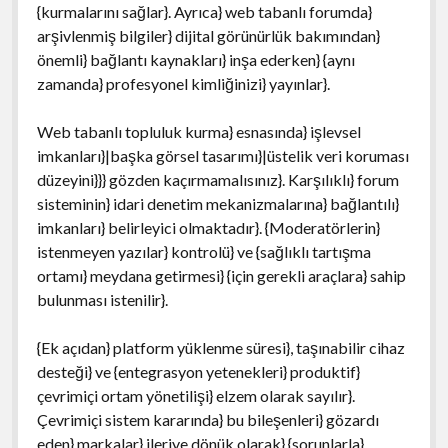
{kurmalarını sağlar}. Ayrıca} web tabanlı forumda}
arşivlenmiş bilgiler} dijital görünürlük bakımından}
önemli} bağlantı kaynakları} inşa ederken} {aynı
zamanda} profesyonel kimliğinizi} yayınlar}.
Web tabanlı topluluk kurma} esnasında} işlevsel
imkanları}|başka görsel tasarımı}|üstelik veri koruması
düzeyini}}} gözden kaçırmamalısınız}. Karşılıklı} forum
sisteminin} idari denetim mekanizmalarına} bağlantılı}
imkanları} belirleyici olmaktadır}. {Moderatörlerin}
istenmeyen yazılar} kontrolü} ve {sağlıklı tartışma
ortamı} meydana getirmesi} {için gerekli araçlara} sahip
bulunması istenilir}.
{Ek açıdan} platform yüklenme süresi}, taşınabilir cihaz
desteği} ve {entegrasyon yetenekleri} produktif}
çevrimiçi ortam yönetilişi} elzem olarak sayılır}.
Çevrimiçi sistem kararında} bu bileşenleri} gözardı
eden} markalar} ileriye dönük olarak} {sorunlarla}