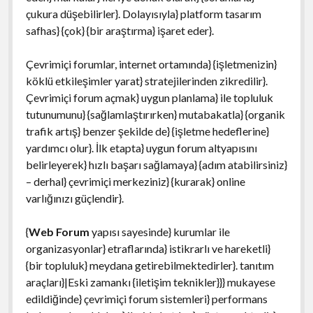
çukura düşebilirler}. Dolayısıyla} platform tasarım
safhas} {çok} {bir araştırma} işaret eder}.
Çevrimiçi forumlar, internet ortamında} {işletmenizin}
köklü etkileşimler yarat} stratejilerinden zikredilir}.
Çevrimiçi forum açmak} uygun planlama} ile topluluk
tutunumunu} {sağlamlaştırırken} mutabakatla} {organik
trafik artış} benzer şekilde de} {işletme hedeflerine}
yardımcı olur}. İlk etapta} uygun forum altyapısını
belirleyerek} hızlı başarı sağlamaya} {adım atabilirsiniz}
– derhal} çevrimiçi merkeziniz} {kurarak} online
varlığınızı güçlendir}.
{
Web Forum
yapısı sayesinde} kurumlar ile
organizasyonlar} etraflarında} istikrarlı ve hareketli}
{bir topluluk} meydana getirebilmektedirler}. tanıtım
araçları}|Eski zamankı {iletişim teknikler}}} mukayese
edildiğinde} çevrimiçi forum sistemleri} performans