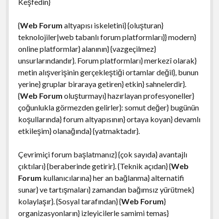
Keşfedin}
{
Web Forum
altyapısı iskeletini} {oluşturan}
teknolojiler|web tabanlı forum platformları}} modern}
online platformlar} alanının} {vazgeçilmez}
unsurlarındandır}. Forum platformları} merkezî olarak}
metin alışverişinin gerçekleştiği ortamlar değil}, bunun
yerine} gruplar biraraya getiren} etkin} sahnelerdir}.
{
Web Forum
oluşturmayı} hazırlayan profesyoneller}
çoğunlukla görmezden gelirler}: somut değer} bugünün
koşullarında} forum altyapısının} ortaya koyan} devamlı
etkileşim} olanağında} {yatmaktadır}.
Çevrimiçi forum başlatmanız} {çok sayıda} avantajlı
çıktıları} {beraberinde getirir}. {Teknik açıdan} {
Web
Forum
kullanıcılarına} her an bağlanma} alternatifi
sunar} ve tartışmaları} zamandan bağımsız yürütmek}
kolaylaşır}. {Sosyal tarafından} {
Web Forum
}
organizasyonların} izleyicilerle samimi temas}