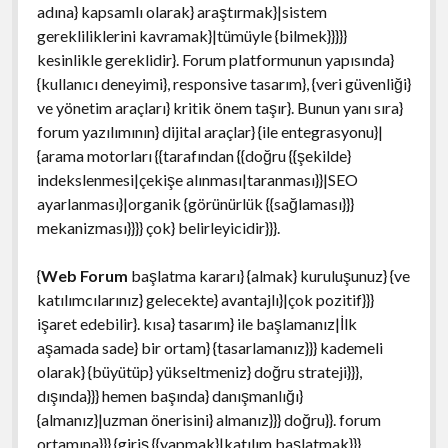
adına} kapsamlı olarak} araştırmak}|sistem
gerekliliklerini kavramak}|tümüyle {bilmek}}}}}
kesinlikle gereklidir}. Forum platformunun yapısında}
{kullanıcı deneyimi}, responsive tasarım}, {veri güvenliği}
ve yönetim araçları} kritik önem taşır}. Bunun yanı sıra}
forum yazılımının} dijital araçlar} {ile entegrasyonu}|
{arama motorları {{tarafından {{doğru {{şekilde}
indekslenmesi|çekişe alınması|taranması}}|SEO
ayarlanması}|organik {görünürlük {{sağlaması}}}
mekanizması}}}} çok} belirleyicidir}}}.
{
Web Forum
başlatma kararı} {almak} kuruluşunuz} {ve
katılımcılarınız} gelecekte} avantajlı}|çok pozitif}}}
işaret edebilir}. kısa} tasarım} ile başlamanız|İlk
aşamada sade} bir ortam} {tasarlamanız}}} kademeli
olarak} {büyütüp} yükseltmeniz} doğru strateji}}},
dışında}}} hemen başında} danışmanlığı}
{almanız}|uzman önerisini} almanız}}} doğru}}. forum
ortamına}}} {giriş {{yapmak}|katılım başlatmak}}}