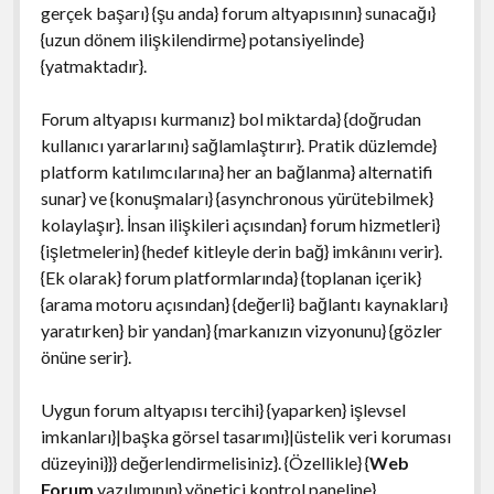
gerçek başarı} {şu anda} forum altyapısının} sunacağı}
{uzun dönem ilişkilendirme} potansiyelinde}
{yatmaktadır}.
Forum altyapısı kurmanız} bol miktarda} {doğrudan
kullanıcı yararlarını} sağlamlaştırır}. Pratik düzlemde}
platform katılımcılarına} her an bağlanma} alternatifi
sunar} ve {konuşmaları} {asynchronous yürütebilmek}
kolaylaşır}. İnsan ilişkileri açısından} forum hizmetleri}
{işletmelerin} {hedef kitleyle derin bağ} imkânını verir}.
{Ek olarak} forum platformlarında} {toplanan içerik}
{arama motoru açısından} {değerli} bağlantı kaynakları}
yaratırken} bir yandan} {markanızın vizyonunu} {gözler
önüne serir}.
Uygun forum altyapısı tercihi} {yaparken} işlevsel
imkanları}|başka görsel tasarımı}|üstelik veri koruması
düzeyini}}} değerlendirmelisiniz}. {Özellikle} {
Web
Forum
yazılımının} yönetici kontrol paneline}