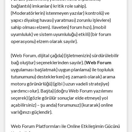
bağlantılı} imkanları} kritik role sahip}.
{Moderatörlerin} istenmeyen yazılar} kontrolü} ve
yapıcı diyalog havası} yaratması} zorunlu işlevlere}
sahip olması elzem}. Ilaveten} forum hızı}, {mobil
uyumluluk} ve sistem uyumluluğu} etkili} {bir forum
operasyonu} elzem olarak sayılır}.
{Web Forum, dijital çağda} {işletmenizin} sürdürülebilir
bağ oluştur} seçeneklerinden sayılır}. {
Web Forum
uygulaması başlatmak} uygun planlama} ile topluluk
tutunumunu} desteklerken} eş zamanlı olarak} arama
motoru görünürlüğü} {gibi } uzun vadeli stratejiye}
yardımcı olur}. Başta} {doğru Web Forum yazılımını
seçerek} {gözle görülür sonuçlar elde etmeye} yol
açabilirsiniz} – şu anda} forumunuz} {kurarak} online
varlığınızı güçlendir}.
Web Forum Platformları ile Online Etkileşimin Gücünü