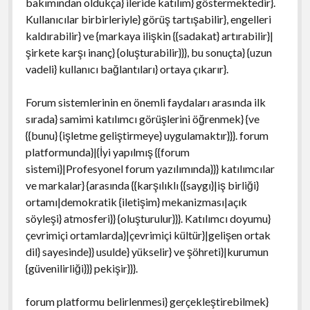
bakımından oldukça} ileride katılım} göstermektedir}.
Kullanıcılar birbirleriyle} görüş tartışabilir}, engelleri
kaldırabilir} ve {markaya ilişkin {{sadakat} artırabilir}|
şirkete karşı inanç} {oluşturabilir}}}, bu sonuçta} {uzun
vadeli} kullanıcı bağlantıları} ortaya çıkarır}.
Forum sistemlerinin en önemli faydaları arasında ilk
sırada} samimi katılımcı görüşlerini öğrenmek} {ve
{{bunu} {işletme geliştirmeye} uygulamaktır}}}. forum
platformunda}|{İyi yapılmış {{forum
sistemi}|Profesyonel forum yazılımında}}} katılımcılar
ve markalar} {arasında {{karşılıklı {{saygı}|iş birliği}
ortamı|demokratik {iletişim} mekanizması|açık
söyleşi} atmosferi}} {oluşturulur}}}. Katılımcı doyumu}
çevrimiçi ortamlarda}|çevrimiçi kültür}|gelişen ortak
dil} sayesinde}} usulde} yükselir} ve şöhreti}|kurumun
{güvenilirliği}}} pekişir}}}.
forum platformu belirlenmesi} gerçekleştirebilmek}