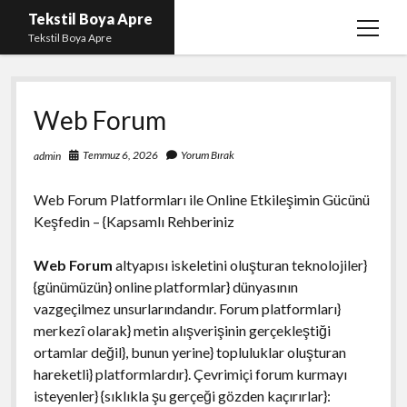
Tekstil Boya Apre
menüy
Tekstil Boya Apre
aç
Igtv Yorum Yükleme Hilesi Ücretsiz
Web Forum
Liste
Sayfa Listesi
Temmuz 6, 2026
Yorum Bırak
admin
Şifresiz Youtube Beğeni Yükseltme
Web Forum Platformları ile Online Etkileşimin Gücünü
Keşfedin – {Kapsamlı Rehberiniz
Web Forum
altyapısı iskeletini oluşturan teknolojiler}
{günümüzün} online platformlar} dünyasının
vazgeçilmez unsurlarındandır. Forum platformları}
merkezî olarak} metin alışverişinin gerçekleştiği
ortamlar değil}, bunun yerine} topluluklar oluşturan
hareketli} platformlardır}. Çevrimiçi forum kurmayı
isteyenler} {sıklıkla şu gerçeği gözden kaçırırlar}: