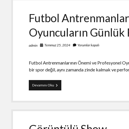
Yolları
Futbol Antrenmanlar
Oyuncuların Günlük 
Temmuz 25, 2024
Yorumlar kapalı
admin
Futbol Antrenmanlarının Önemi ve Profesyonel Oyu
bir spor değil, aynı zamanda zinde kalmak ve perf
Futbol
Devamını Oku
Antrenmanları
Profesyonel
Oyuncuların
Günlük
Rutini
Görüntülü Show