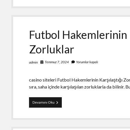
Show
İçin
En
İyi
Gizlilik
Ayarları
Futbol Hakemlerinin 
Zorluklar
Temmuz 7, 2024
Yorumlar kapalı
admin
casino siteleri Futbol Hakemlerinin Karşılaştığı Zor
sıra, saha içinde karşılaşılan zorluklarla da bilinir.
Futbol
Devamını Oku
Hakemlerinin
Karşılaştığı
Zorluklar