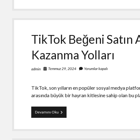
Estetiği
Yapan
Doktorlar
TikTok Beğeni Satın 
Kazanma Yolları
Temmuz 29, 2024
Yorumlar kapalı
admin
TikTok, son yılların en popüler sosyal medya platfor
arasında büyük bir hayran kitlesine sahip olan bu p
TikTok
Devamını Oku
Beğeni
Satın
Alarak
Popülerlik
Kazanma