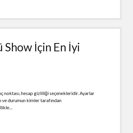
Show İçin En İyi
 noktası, hesap gizliliği seçenekleridir. Ayarlar
ı ve durumun kimler tarafından
llikle…