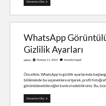
Mersinde
Devamını Oku
Ev
Taşırken
Nakliyat
Sözleşmesinin
Önemi
WhatsApp Görüntülü 
Gizlilik Ayarları
Temmuz 11, 2024
Yorumlar kapalı
admin
Öncelikle, WhatsApp'ın gizlilik ayarlarında başlangıç
bölümünde bu seçeneklere erişerek, profil fotoğraf
görüntülenebileceğini kontrol edebilirsiniz. Bu, öze
WhatsApp
Devamını Oku
Görüntülü