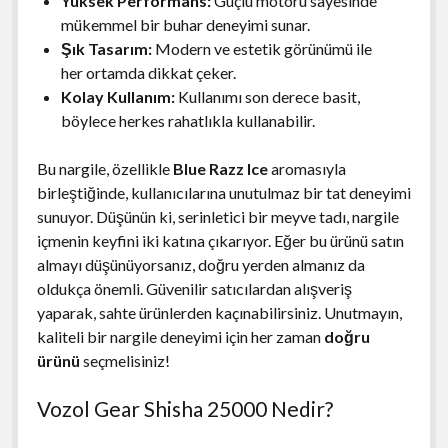
Yüksek Performans:
Güçlü motoru sayesinde
mükemmel bir buhar deneyimi sunar.
Şık Tasarım:
Modern ve estetik görünümü ile
her ortamda dikkat çeker.
Kolay Kullanım:
Kullanımı son derece basit,
böylece herkes rahatlıkla kullanabilir.
Bu nargile, özellikle
Blue Razz Ice
aromasıyla
birleştiğinde, kullanıcılarına unutulmaz bir tat deneyimi
sunuyor. Düşünün ki, serinletici bir meyve tadı, nargile
içmenin keyfini iki katına çıkarıyor. Eğer bu ürünü satın
almayı düşünüyorsanız, doğru yerden almanız da
oldukça önemli. Güvenilir satıcılardan alışveriş
yaparak, sahte ürünlerden kaçınabilirsiniz. Unutmayın,
kaliteli bir nargile deneyimi için her zaman
doğru
ürünü
seçmelisiniz!
Vozol Gear Shisha 25000 Nedir?