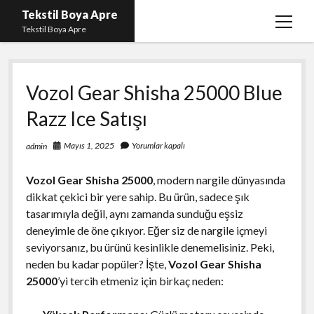
Tekstil Boya Apre
menüy
Tekstil Boya Apre
aç
Igtv Yorum Yükleme Hilesi Ücretsiz
Vozol Gear Shisha 25000 Blue
Liste
Razz Ice Satışı
Sayfa Listesi
Şifresiz Youtube Beğeni Yükseltme
Mayıs 1, 2025
Yorumlar kapalı
admin
Vozol Gear Shisha 25000
, modern nargile dünyasında
dikkat çekici bir yere sahip. Bu ürün, sadece şık
tasarımıyla değil, aynı zamanda sunduğu eşsiz
deneyimle de öne çıkıyor. Eğer siz de nargile içmeyi
seviyorsanız, bu ürünü kesinlikle denemelisiniz. Peki,
neden bu kadar popüler? İşte,
Vozol Gear Shisha
25000
’yi tercih etmeniz için birkaç neden: