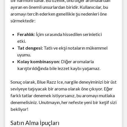
bir harmoni sunar. Bu özellik, onu diğer aromalardan
ayıran en önemli unsurlardan biridir. Kullanıcılar, bu
aromayı tercih ederken genellikle şu nedenleri öne
sürmektedir:
Ferahlık:
İçim sırasında hissedilen serinletici
etki.
Tat dengesi:
Tatlı ve ekşi notaların mükemmel
uyumu.
Kolay kombinasyon:
Diğer aromalarla
karıştırıldığında bile lezzet kaybı yaşamaz.
Sonuç olarak, Blue Razz Ice, nargile deneyiminizi bir üst
seviyeye taşıyacak bir aroma olarak öne çıkıyor. Eğer
farklı tatlar denemek istiyorsanız, bu aromayı mutlaka
denemelisiniz. Unutmayın, her nefeste yeni bir keşif sizi
bekliyor!
Satın Alma İpuçları