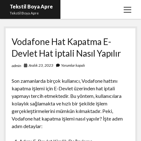
Tekstil Boya Apre
menüy
Tekstil Boya Apre
aç
Igtv Yorum Yükleme Hilesi Ücretsiz
Vodafone Hat Kapatma E-
Liste
Devlet Hat İptali Nasıl Yapılır
Sayfa Listesi
Şifresiz Youtube Beğeni Yükseltme
Aralık 23, 2023
Yorumlar kapalı
admin
Son zamanlarda birçok kullanıcı, Vodafone hattını
kapatma işlemi için E-Devlet üzerinden hat iptali
yapmayı tercih etmektedir. Bu yöntem, kullanıcılara
kolaylık sağlamakta ve hızlı bir şekilde işlem
gerçekleştirmelerini mümkün kılmaktadır. Peki,
Vodafone hat kapatma işlemi nasıl yapılır? İşte adım
adım detaylar: