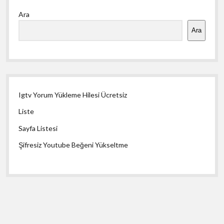
Yan
Ara
Menü
Ara
Igtv Yorum Yükleme Hilesi Ücretsiz
Liste
Sayfa Listesi
Şifresiz Youtube Beğeni Yükseltme