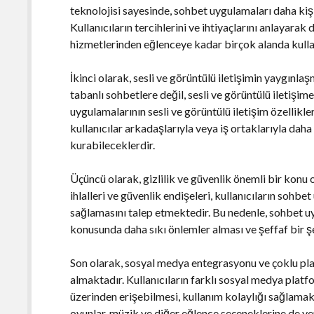
teknolojisi sayesinde, sohbet uygulamaları daha kiş
Kullanıcıların tercihlerini ve ihtiyaçlarını anlayarak
hizmetlerinden eğlenceye kadar birçok alanda kulla
İkinci olarak, sesli ve görüntülü iletişimin yaygınl
tabanlı sohbetlere değil, sesli ve görüntülü iletiş
uygulamalarının sesli ve görüntülü iletişim özellikl
kullanıcılar arkadaşlarıyla veya iş ortaklarıyla daha 
kurabileceklerdir.
Üçüncü olarak, gizlilik ve güvenlik önemli bir konu
ihlalleri ve güvenlik endişeleri, kullanıcıların sohbe
sağlamasını talep etmektedir. Bu nedenle, sohbet uy
konusunda daha sıkı önlemler alması ve şeffaf bir 
Son olarak, sosyal medya entegrasyonu ve çoklu pla
almaktadır. Kullanıcıların farklı sosyal medya plat
üzerinden erişebilmesi, kullanım kolaylığı sağlama
oyunlar, müzik ve diğer eğlence seçeneklerine de yer