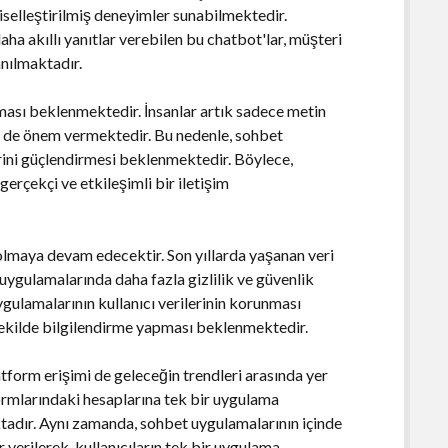
iselleştirilmiş deneyimler sunabilmektedir.
 daha akıllı yanıtlar verebilen bu chatbot'lar, müşteri
nılmaktadır.
aşması beklenmektedir. İnsanlar artık sadece metin
ime de önem vermektedir. Bu nedenle, sohbet
erini güçlendirmesi beklenmektedir. Böylece,
gerçekçi ve etkileşimli bir iletişim
 olmaya devam edecektir. Son yıllarda yaşanan veri
t uygulamalarında daha fazla gizlilik ve güvenlik
gulamalarının kullanıcı verilerinin korunması
şekilde bilgilendirme yapması beklenmektedir.
tform erişimi de geleceğin trendleri arasında yer
formlarındaki hesaplarına tek bir uygulama
ktadır. Aynı zamanda, sohbet uygulamalarının içinde
 verilerek, kullanıcıların tek bir uygulama