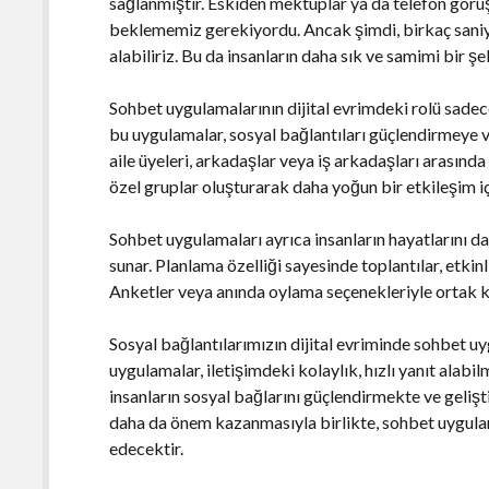
sağlanmıştır. Eskiden mektuplar ya da telefon görüş
beklememiz gerekiyordu. Ancak şimdi, birkaç saniye 
alabiliriz. Bu da insanların daha sık ve samimi bir ş
Sohbet uygulamalarının dijital evrimdeki rolü sadece 
bu uygulamalar, sosyal bağlantıları güçlendirmeye v
aile üyeleri, arkadaşlar veya iş arkadaşları arasında e
özel gruplar oluşturarak daha yoğun bir etkileşim içi
Sohbet uygulamaları ayrıca insanların hayatlarını d
sunar. Planlama özelliği sayesinde toplantılar, etkin
Anketler veya anında oylama seçenekleriyle ortak karar
Sosyal bağlantılarımızın dijital evriminde sohbet 
uygulamalar, iletişimdeki kolaylık, hızlı yanıt alabi
insanların sosyal bağlarını güçlendirmekte ve gelişt
daha da önem kazanmasıyla birlikte, sohbet uygul
edecektir.