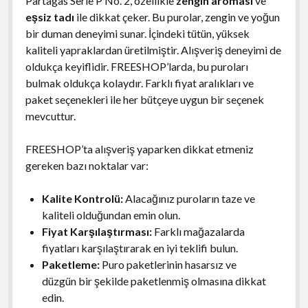
Partagas Serie P No. 2, özellikle
zengin aroması
ve
eşsiz tadı
ile dikkat çeker. Bu purolar, zengin ve yoğun
bir duman deneyimi sunar. İçindeki tütün, yüksek
kaliteli yapraklardan üretilmiştir. Alışveriş deneyimi de
oldukça keyiflidir. FREESHOP’larda, bu puroları
bulmak oldukça kolaydır. Farklı fiyat aralıkları ve
paket seçenekleri ile her bütçeye uygun bir seçenek
mevcuttur.
FREESHOP’ta alışveriş yaparken dikkat etmeniz
gereken bazı noktalar var:
Kalite Kontrolü:
Alacağınız puroların taze ve
kaliteli olduğundan emin olun.
Fiyat Karşılaştırması:
Farklı mağazalarda
fiyatları karşılaştırarak en iyi teklifi bulun.
Paketleme:
Puro paketlerinin hasarsız ve
düzgün bir şekilde paketlenmiş olmasına dikkat
edin.