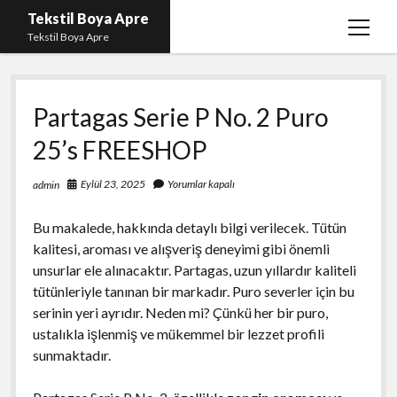
Tekstil Boya Apre
menüy
Tekstil Boya Apre
aç
Igtv Yorum Yükleme Hilesi Ücretsiz
Partagas Serie P No. 2 Puro
Liste
25’s FREESHOP
Sayfa Listesi
Şifresiz Youtube Beğeni Yükseltme
Eylül 23, 2025
Yorumlar kapalı
admin
Bu makalede, hakkında detaylı bilgi verilecek. Tütün
kalitesi, aroması ve alışveriş deneyimi gibi önemli
unsurlar ele alınacaktır. Partagas, uzun yıllardır kaliteli
tütünleriyle tanınan bir markadır. Puro severler için bu
serinin yeri ayrıdır. Neden mi? Çünkü her bir puro,
ustalıkla işlenmiş ve mükemmel bir lezzet profili
sunmaktadır.