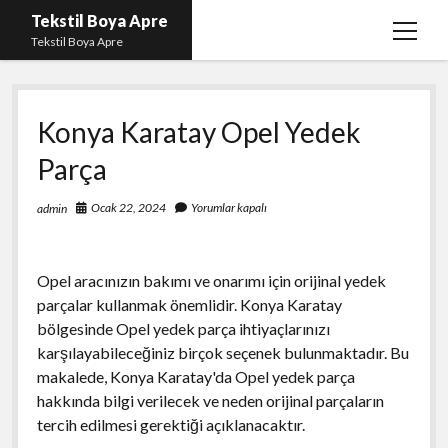
Tekstil Boya Apre
menüy
Tekstil Boya Apre
aç
Igtv Yorum Yükleme Hilesi Ücretsiz
Konya Karatay Opel Yedek
Liste
Parça
Sayfa Listesi
Şifresiz Youtube Beğeni Yükseltme
Ocak 22, 2024
Yorumlar kapalı
admin
Opel aracınızın bakımı ve onarımı için orijinal yedek
parçalar kullanmak önemlidir. Konya Karatay
bölgesinde Opel yedek parça ihtiyaçlarınızı
karşılayabileceğiniz birçok seçenek bulunmaktadır. Bu
makalede, Konya Karatay'da Opel yedek parça
hakkında bilgi verilecek ve neden orijinal parçaların
tercih edilmesi gerektiği açıklanacaktır.