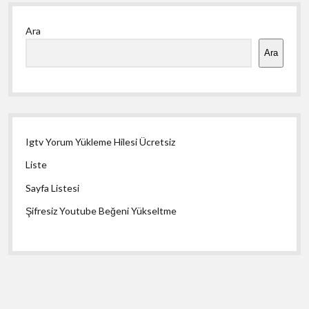
Yan
Ara
Menü
Ara
Igtv Yorum Yükleme Hilesi Ücretsiz
Liste
Sayfa Listesi
Şifresiz Youtube Beğeni Yükseltme