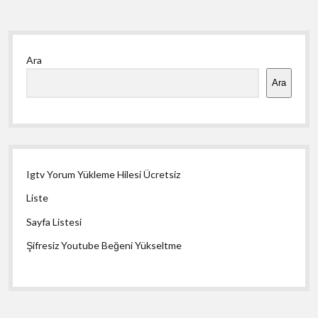
Yan
Ara
Menü
Ara
Igtv Yorum Yükleme Hilesi Ücretsiz
Liste
Sayfa Listesi
Şifresiz Youtube Beğeni Yükseltme