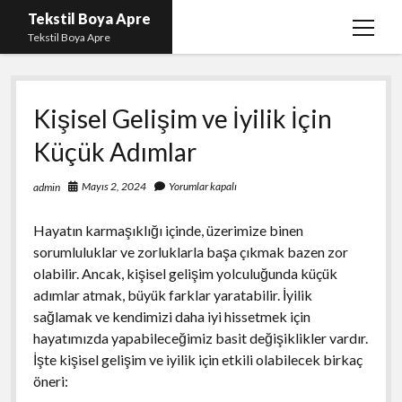
Tekstil Boya Apre
menüy
Tekstil Boya Apre
aç
Igtv Yorum Yükleme Hilesi Ücretsiz
Kişisel Gelişim ve İyilik İçin
Liste
Küçük Adımlar
Sayfa Listesi
Şifresiz Youtube Beğeni Yükseltme
Mayıs 2, 2024
Yorumlar kapalı
admin
Hayatın karmaşıklığı içinde, üzerimize binen
sorumluluklar ve zorluklarla başa çıkmak bazen zor
olabilir. Ancak, kişisel gelişim yolculuğunda küçük
adımlar atmak, büyük farklar yaratabilir. İyilik
sağlamak ve kendimizi daha iyi hissetmek için
hayatımızda yapabileceğimiz basit değişiklikler vardır.
İşte kişisel gelişim ve iyilik için etkili olabilecek birkaç
öneri: