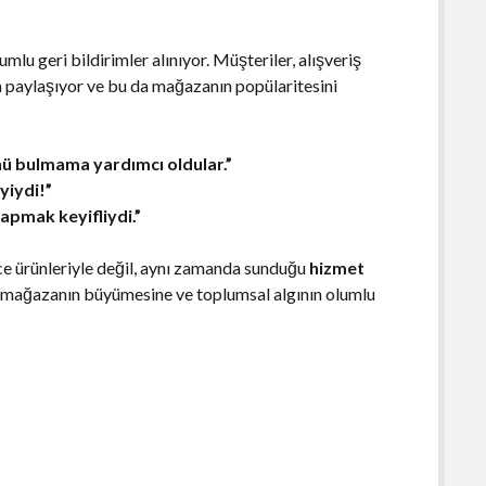
lumlu geri bildirimler alınıyor. Müşteriler, alışveriş
 paylaşıyor ve bu da mağazanın popülaritesini
nü bulmama yardımcı oldular.”
yiydi!”
apmak keyifliydi.”
ce ürünleriyle değil, aynı zamanda sunduğu
hizmet
, mağazanın büyümesine ve toplumsal algının olumlu