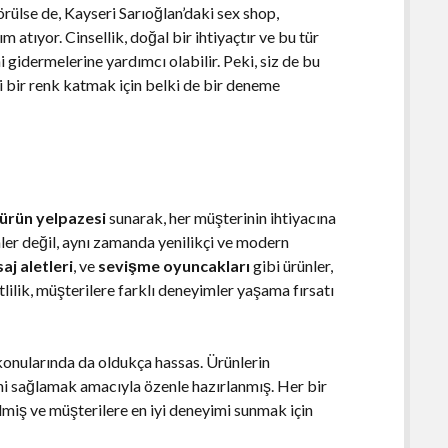
örülse de, Kayseri Sarıoğlan’daki sex shop,
 atıyor. Cinsellik, doğal bir ihtiyaçtır ve bu tür
 gidermelerine yardımcı olabilir. Peki, siz de bu
 bir renk katmak için belki de bir deneme
 ürün yelpazesi
sunarak, her müşterinin ihtiyacına
nler değil, aynı zamanda yenilikçi ve modern
aj aletleri
, ve
sevişme oyuncakları
gibi ürünler,
tlilik, müşterilere farklı deneyimler yaşama fırsatı
onularında da oldukça hassas. Ürünlerin
ini sağlamak amacıyla özenle hazırlanmış. Her bir
lmiş ve müşterilere en iyi deneyimi sunmak için