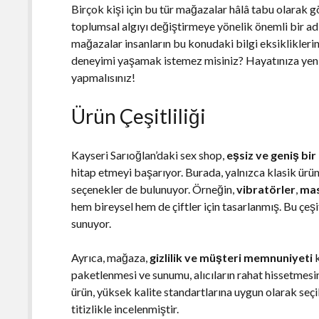
Birçok kişi için bu tür mağazalar hâlâ tabu olarak g
toplumsal algıyı değiştirmeye yönelik önemli bir adım
mağazalar insanların bu konudaki bilgi eksikliklerini
deneyimi yaşamak istemez misiniz? Hayatınıza yeni
yapmalısınız!
Ürün Çeşitliliği
Kayseri Sarıoğlan’daki sex shop,
eşsiz ve geniş bir
hitap etmeyi başarıyor. Burada, yalnızca klasik ürü
seçenekler de bulunuyor. Örneğin,
vibratörler
,
mas
hem bireysel hem de çiftler için tasarlanmış. Bu çeşi
sunuyor.
Ayrıca, mağaza,
gizlilik ve müşteri memnuniyeti
k
paketlenmesi ve sunumu, alıcıların rahat hissetmes
ürün, yüksek kalite standartlarına uygun olarak seçi
titizlikle incelenmiştir.