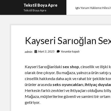
Tekstil Boya Apre
Igtv Yorum Yükleme Hilesi 
Tekstil Boya Apre
Kayseri Sarıoğlan Se
Mart 3, 2025
Yorumlar kapalı
admin
Kayseri Sarıoğlan’daki
sex shop
, cinsellik ve iliş
olarak öne çıkıyor. Bu mağaza, yalnızca ürün satışı
cinsellik hakkında daha açık ve rahat bir şekilde k
ürünler arasında
seks oyuncakları
,
ihtiyaç duyula
Herkesin farklı zevkleri ve ihtiyaçları olduğunu bili
Mağaza, müşterilerine güvenli ve samimi bir ortam s
getiriyor.