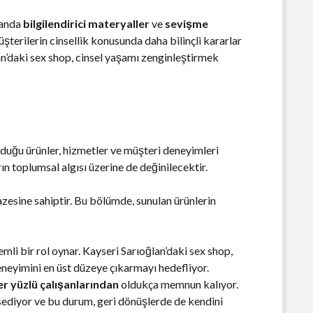
manda
bilgilendirici materyaller
ve
sevişme
üşterilerin cinsellik konusunda daha bilinçli kararlar
an’daki sex shop, cinsel yaşamı zenginleştirmek
duğu ürünler, hizmetler ve müşteri deneyimleri
ın toplumsal algısı üzerine de değinilecektir.
azesine sahiptir. Bu bölümde, sunulan ürünlerin
li bir rol oynar. Kayseri Sarıoğlan’daki sex shop,
neyimini en üst düzeye çıkarmayı hedefliyor.
er yüzlü çalışanlarından
oldukça memnun kalıyor.
ssediyor ve bu durum, geri dönüşlerde de kendini