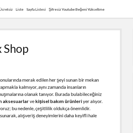
Ücretsiz
Liste
Sayfa Listesi
Şifresiz Youtube Beğeni Yükseltme
x Shop
ki konularında merak edilen her şeyi sunan bir mekan
 yapmakla kalmıyor, aynı zamanda insanların
onuşmalarına olanak tanıyor. Burada bulabileceğiniz
n aksesuarlar
ve
kişisel bakım ürünleri
yer alıyor.
yoruz; bu nedenle, çeşitlilik oldukça önemlidir.
unarak, alışveriş deneyimlerini daha keyifli hale