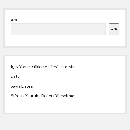
Yan
Ara
Menü
Ara
Igtv Yorum Yükleme Hilesi Ücretsiz
Liste
Sayfa Listesi
Şifresiz Youtube Beğeni Yükseltme