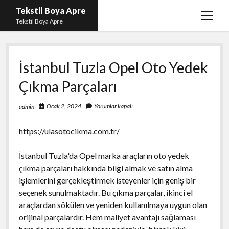
Tekstil Boya Apre
menüy
Tekstil Boya Apre
aç
Igtv Yorum Yükleme Hilesi Ücretsiz
İstanbul Tuzla Opel Oto Yedek
Liste
Çıkma Parçaları
Sayfa Listesi
Şifresiz Youtube Beğeni Yükseltme
Ocak 2, 2024
Yorumlar kapalı
admin
https://ulasotocikma.com.tr/
İstanbul Tuzla'da Opel marka araçların oto yedek
çıkma parçaları hakkında bilgi almak ve satın alma
işlemlerini gerçekleştirmek isteyenler için geniş bir
seçenek sunulmaktadır. Bu çıkma parçalar, ikinci el
araçlardan sökülen ve yeniden kullanılmaya uygun olan
orijinal parçalardır. Hem maliyet avantajı sağlaması