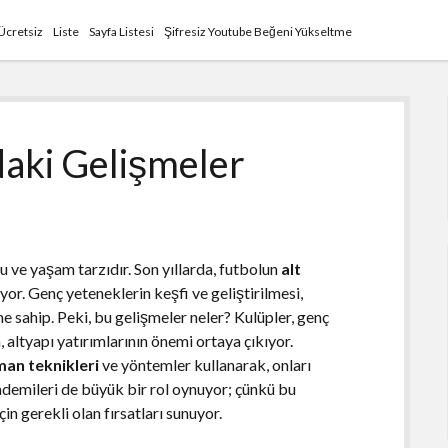
Ücretsiz
Liste
Sayfa Listesi
Şifresiz Youtube Beğeni Yükseltme
daki Gelişmeler
u ve yaşam tarzıdır. Son yıllarda, futbolun
alt
liyor. Genç yeteneklerin keşfi ve geliştirilmesi,
me sahip. Peki, bu gelişmeler neler? Kulüpler, genç
 altyapı yatırımlarının önemi ortaya çıkıyor.
an teknikleri
ve yöntemler kullanarak, onları
ademileri de büyük bir rol oynuyor; çünkü bu
in gerekli olan fırsatları sunuyor.