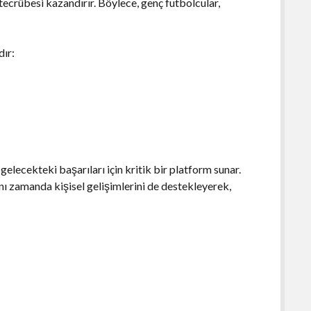
tecrübesi kazandırır. Böylece, genç futbolcular,
dır:
elecekteki başarıları için kritik bir platform sunar.
ynı zamanda kişisel gelişimlerini de destekleyerek,