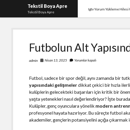
Tekstil Boya Apre
Igtv Yorum Yükleme Hilesi 
Tekstil Boya Apre
Futbolun Alt Yapısın
Nisan 13, 2025
Yorumlar kapalı
admin
Futbol, sadece bir spor değil, aynı zamanda bir tutk
yapısındaki gelişmeler
dikkat çekici bir hızla iler
kulüplerin gelecekteki başarıları için kritik bir öne
yaşta yetenekleri nasıl değerlendiriyor? İşte burada,
Kulüpler, genç oyunculara yönelik
modern antrenm
profesyonel hayata hazırlıyor. Bu süreçte futbol ak
akademiler, gençlerin potansiyelini açığa çıkarmak iç