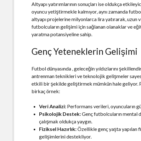
Altyapı yatırımlarının sonuçları ise oldukça etkileyi
oyuncu yetiştirmekle kalmıyor, aynı zamanda futbolun
altyapı projelerine milyonlarca lira yatırarak, uzun
futbolcuların gelişimi için sağlanan olanaklar ve eği
yaratma potansiyeline sahip.
Genç Yeteneklerin Gelişimi
Futbol dünyasında , geleceğin yıldızlarını şekillend
antrenman teknikleri ve teknolojik gelişmeler sayes
etkili bir şekilde geliştirmek mümkün hale geliyor. 
birkaç örnek:
Veri Analizi:
Performans verileri, oyuncuların güç
Psikolojik Destek:
Genç futbolcuların mental day
çalışmak oldukça yaygın.
Fiziksel Hazırlık:
Özellikle genç yaşta yapılan f
gelişimlerini destekliyor.