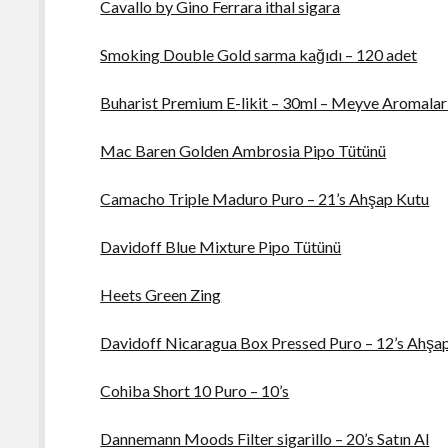
Cavallo by Gino Ferrara ithal sigara
Smoking Double Gold sarma kağıdı – 120 adet
Buharist Premium E-likit – 30ml – Meyve Aromalar
Mac Baren Golden Ambrosia Pipo Tütünü
Camacho Triple Maduro Puro – 21’s Ahşap Kutu
Davidoff Blue Mixture Pipo Tütünü
Heets Green Zing
Davidoff Nicaragua Box Pressed Puro – 12’s Ahşa
Cohiba Short 10 Puro – 10’s
Dannemann Moods Filter sigarillo – 20’s Satın Al