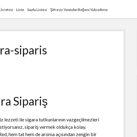
Ücretsiz
Liste
Sayfa Listesi
Şifresiz Youtube Beğeni Yükseltme
ra-siparis
ra Sipariş
siz lezzeti ile sigara tutkunlarının vazgeçilmezleri
istiyorsanız, sipariş vermek oldukça kolay.
 Red, hem tat hem de aroma açısından zengin bir