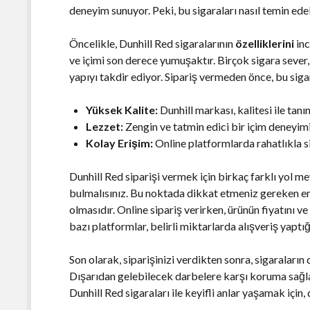
deneyim sunuyor. Peki, bu sigaraları nasıl temin ede
Öncelikle, Dunhill Red sigaralarının
özelliklerini
inc
ve içimi son derece yumuşaktır. Birçok sigara sever,
yapıyı takdir ediyor. Sipariş vermeden önce, bu sig
Yüksek Kalite:
Dunhill markası, kalitesi ile tan
Lezzet:
Zengin ve tatmin edici bir içim deneyimi
Kolay Erişim:
Online platformlarda rahatlıkla sip
Dunhill Red siparişi vermek için birkaç farklı yol mev
bulmalısınız. Bu noktada dikkat etmeniz gereken en
olmasıdır. Online sipariş verirken, ürünün fiyatını v
bazı platformlar, belirli miktarlarda alışveriş yaptığ
Son olarak, siparişinizi verdikten sonra, sigaraları
Dışarıdan gelebilecek darbelere karşı koruma sağla
Dunhill Red sigaraları ile keyifli anlar yaşamak içi