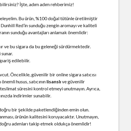
bilirsiniz? İşte, adım adım rehberimiz!
eleyelim. Bu ürün, %100 doğal tütünle üretilmiştir
 Dunhill Red’in sunduğu zengin aromayı ve kaliteli
aranın sunduğu avantajları anlamak önemlidir:
ınır ve bu sigara da bu geleneği sürdürmektedir.
 sunar.
ariş edilebilir.
cut. Öncelikle, güvenilir bir online sigara satıcısı
 önemli husus, satıcının
lisanslı
ve güvenilir
e teslimat süresini kontrol etmeyi unutmayın. Ayrıca,
ınızda indirimler sunabilir.
n doğru bir şekilde paketlendiğinden emin olun.
nması, ürünün kalitesini koruyacaktır. Unutmayın,
n, doğru adımları takip etmek oldukça önemlidir!