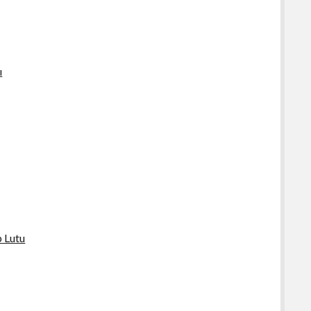
ı
p Lutu