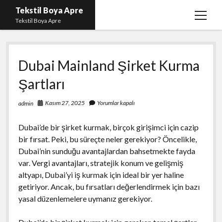
Tekstil Boya Apre
menüy
Tekstil Boya Apre
aç
Igtv Yorum Yükleme Hilesi Ücretsiz
Dubai Mainland Şirket Kurma
Liste
Şartları
Sayfa Listesi
Şifresiz Youtube Beğeni Yükseltme
Kasım 27, 2025
Yorumlar kapalı
admin
Dubai’de bir şirket kurmak, birçok girişimci için cazip
bir fırsat. Peki, bu süreçte neler gerekiyor? Öncelikle,
Dubai’nin sunduğu avantajlardan bahsetmekte fayda
var. Vergi avantajları, stratejik konum ve gelişmiş
altyapı, Dubai’yi iş kurmak için ideal bir yer haline
getiriyor. Ancak, bu fırsatları değerlendirmek için bazı
yasal düzenlemelere uymanız gerekiyor.