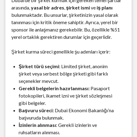
Dubai’de bir şirket kurmak için gereken temel şartlar
arasında,
yasal bir adres
,
şirket ismi
ve
iş planı
bulunmaktadır. Bu unsurlar, şirketinizin yasal olarak
tanınması için kritik öneme sahiptir. Ayrıca, yerel bir
sponsor ile anlaşmanız gerekebilir. Bu, özellikle %51
yerel ortaklık gerektiren durumlar için geçerlidir.
Şirket kurma süreci genellikle şu adımları içerir:
Şirket türü seçimi:
Limited şirket, anonim
şirket veya serbest bölge şirketi gibi farklı
seçenekler mevcut.
Gerekli belgelerin hazırlanması:
Pasaport
fotokopileri, ikamet izni ve şirket sözleşmesi
gibi belgeler.
Başvuru süreci:
Dubai Ekonomi Bakanlığı’na
başvuruda bulunmak.
İzinlerin alınması:
Gerekli izinlerin ve
ruhsatların alınması.