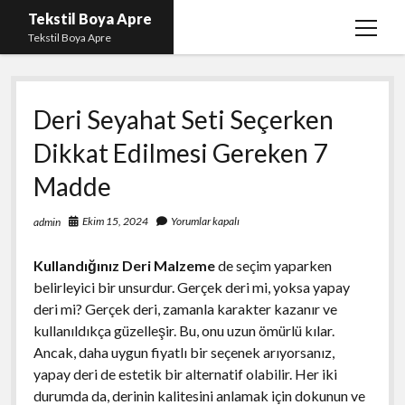
Tekstil Boya Apre
menüy
Tekstil Boya Apre
aç
Igtv Yorum Yükleme Hilesi Ücretsiz
Deri Seyahat Seti Seçerken
Liste
Dikkat Edilmesi Gereken 7
Sayfa Listesi
Madde
Şifresiz Youtube Beğeni Yükseltme
Ekim 15, 2024
Yorumlar kapalı
admin
Kullandığınız Deri Malzeme
de seçim yaparken
belirleyici bir unsurdur. Gerçek deri mi, yoksa yapay
deri mi? Gerçek deri, zamanla karakter kazanır ve
kullanıldıkça güzelleşir. Bu, onu uzun ömürlü kılar.
Ancak, daha uygun fiyatlı bir seçenek arıyorsanız,
yapay deri de estetik bir alternatif olabilir. Her iki
durumda da, derinin kalitesini anlamak için dokunun ve