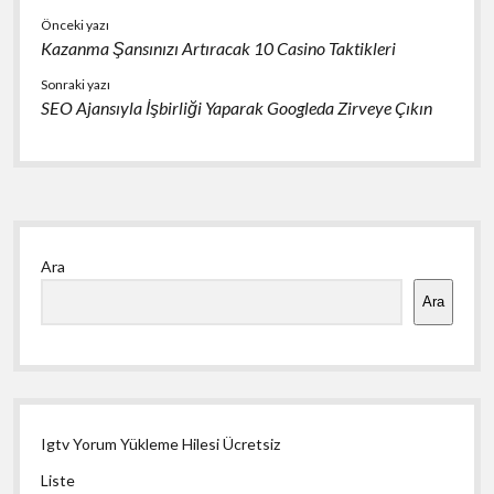
Önceki yazı
Kazanma Şansınızı Artıracak 10 Casino Taktikleri
Sonraki yazı
SEO Ajansıyla İşbirliği Yaparak Googleda Zirveye Çıkın
Yan
Ara
Menü
Ara
Igtv Yorum Yükleme Hilesi Ücretsiz
Liste