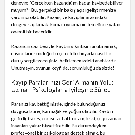
deneyin: “Gerçekten kazandığım kadar kaybedebiliyor
muyum?” Bu, gerçekçi bir bakış açısı geliştirmenize
yardımcı olabilir. Kazanç ve kayıplar arasındaki
dengeyi sağlamak, kumar oynamanın temelinde yatan
önemli bir beceridir.
Kazancın cazibesiyle, kaybın sıkıntısını unutmamak,
casinoların sunduğu bu çetrefilli dünyada nasıl bir
duruş sergileyeceğinizi belirlemenizdeki anahtardır.
Unutmayın, oyunun keyfi de, sorumluluğu da sizde!
Kayıp Paralarınızı Geri Almanın Yolu:
Uzman Psikologlarla İyileşme Süreci
Paranızı kaybettiğinizde, içinde bulunduğunuz
duygusal süreç karmaşık ve yoğun olabilir. Kaybın
getirdiği stres, endişe ve hatta utanç hissi, çoğu zaman
insanları yalnız hissettirebilir. Bu durumdayken
profesyonel bir psikologdan destek almak, bu