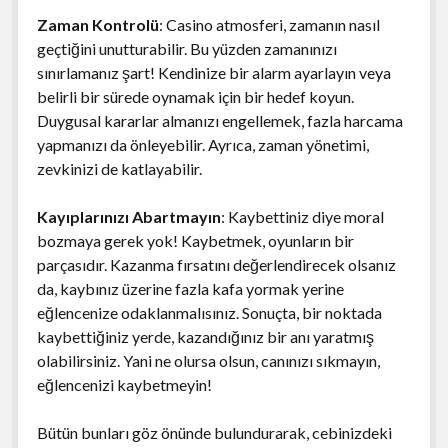
Zaman Kontrolü
: Casino atmosferi, zamanın nasıl
geçtiğini unutturabilir. Bu yüzden zamanınızı
sınırlamanız şart! Kendinize bir alarm ayarlayın veya
belirli bir sürede oynamak için bir hedef koyun.
Duygusal kararlar almanızı engellemek, fazla harcama
yapmanızı da önleyebilir. Ayrıca, zaman yönetimi,
zevkinizi de katlayabilir.
Kayıplarınızı Abartmayın
: Kaybettiniz diye moral
bozmaya gerek yok! Kaybetmek, oyunların bir
parçasıdır. Kazanma fırsatını değerlendirecek olsanız
da, kaybınız üzerine fazla kafa yormak yerine
eğlencenize odaklanmalısınız. Sonuçta, bir noktada
kaybettiğiniz yerde, kazandığınız bir anı yaratmış
olabilirsiniz. Yani ne olursa olsun, canınızı sıkmayın,
eğlencenizi kaybetmeyin!
Bütün bunları göz önünde bulundurarak, cebinizdeki