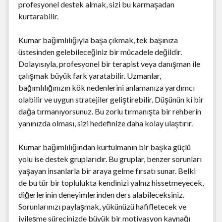
profesyonel destek almak, sizi bu karmaşadan
kurtarabilir.
Kumar bağımlılığıyla başa çıkmak, tek başınıza
üstesinden gelebileceğiniz bir mücadele değildir.
Dolayısıyla, profesyonel bir terapist veya danışman ile
çalışmak büyük fark yaratabilir. Uzmanlar,
bağımlılığınızın kök nedenlerini anlamanıza yardımcı
olabilir ve uygun stratejiler geliştirebilir. Düşünün ki bir
dağa tırmanıyorsunuz. Bu zorlu tırmanışta bir rehberin
yanınızda olması, sizi hedefinize daha kolay ulaştırır.
Kumar bağımlılığından kurtulmanın bir başka güçlü
yolu ise destek gruplarıdır. Bu gruplar, benzer sorunları
yaşayan insanlarla bir araya gelme fırsatı sunar. Belki
de bu tür bir toplulukta kendinizi yalnız hissetmeyecek,
diğerlerinin deneyimlerinden ders alabileceksiniz.
Sorunlarınızı paylaşmak, yükünüzü hafifletecek ve
iyileşme sürecinizde büyük bir motivasyon kaynağı