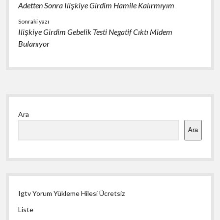
Adetten Sonra Ilişkiye Girdim Hamile Kalırmıyım
Sonraki yazı
Ilişkiye Girdim Gebelik Testi Negatif Cıktı Midem
Bulanıyor
Yan
Ara
Menü
Ara
Igtv Yorum Yükleme Hilesi Ücretsiz
Liste