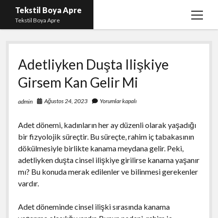
Tekstil Boya Apre
menüy
Tekstil Boya Apre
aç
Igtv Yorum Yükleme Hilesi Ücretsiz
Adetliyken Duşta Ilişkiye
Liste
Girsem Kan Gelir Mi
Sayfa Listesi
Şifresiz Youtube Beğeni Yükseltme
Ağustos 24, 2023
Yorumlar kapalı
admin
Adet dönemi, kadınların her ay düzenli olarak yaşadığı
bir fizyolojik süreçtir. Bu süreçte, rahim iç tabakasının
dökülmesiyle birlikte kanama meydana gelir. Peki,
adetliyken duşta cinsel ilişkiye girilirse kanama yaşanır
mı? Bu konuda merak edilenler ve bilinmesi gerekenler
vardır.
Adet döneminde cinsel ilişki sırasında kanama